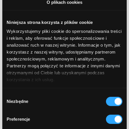
O plikach cookies
Niniejsza strona korzysta z plików cookie
No items found.
Wykorzystujemy pliki cookie do spersonalizowania treści
How much data do you need to
i reklam, aby oferować funkcje społecznościowe i
start an AI implementation?
analizować ruch w naszej witrynie. Informacje o tym, jak
korzystasz z naszej witryny, udostępniamy partnerom
June 24, 2026
4 min read
społecznościowym, reklamowym i analitycznym.
Partnerzy mogą połączyć te informacje z innymi danymi
otrzymanymi od Ciebie lub uzyskanymi podczas
korzystania z ich usług.
Wybór
Niezbędne
zgody
Preferencje
No items found.