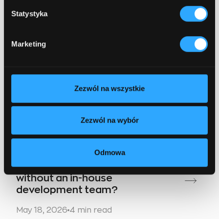
How much does a custom ERP
Statystyka
system implementation cost?
June 18, 2026
4 min read
Marketing
Zezwól na wszystkie
Zezwól na wybór
No items found.
Odmowa
How to manage an IT project
without an in-house
development team?
May 18, 2026
4 min read