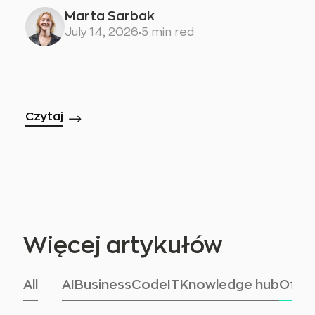
Marta Sarbak
July 14, 2026
5 min red
Czytaj
Więcej artykułów
All
AI
Business
Code
IT
Knowledge hub
Offt