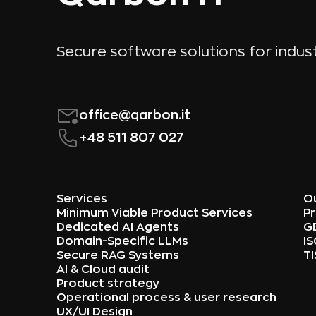
Secure software solutions for indust
office@qarbon.it
+48 511 807 027
Services
Ou
Minimum Viable Product Services
Pr
Dedicated AI Agents
G
Domain-Specific LLMs
IS
Secure RAG Systems
T
AI & Cloud audit
Product strategy
Operational process & user research
UX/UI Design