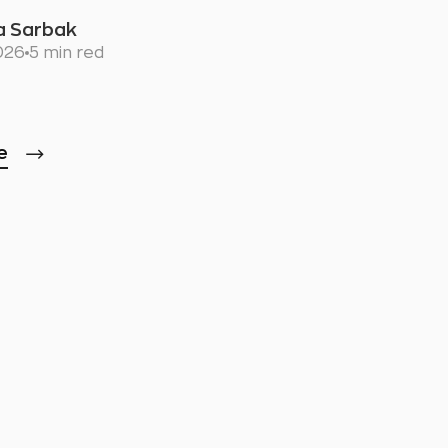
a Sarbak
2026
5 min red
e