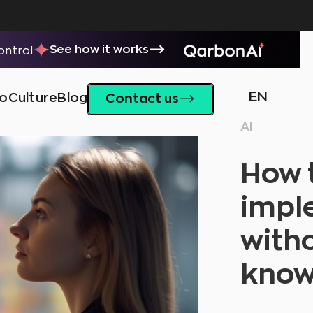
See how it works
control
EN
io
Culture
Blog
Contact us
AI
How t
impl
witho
know