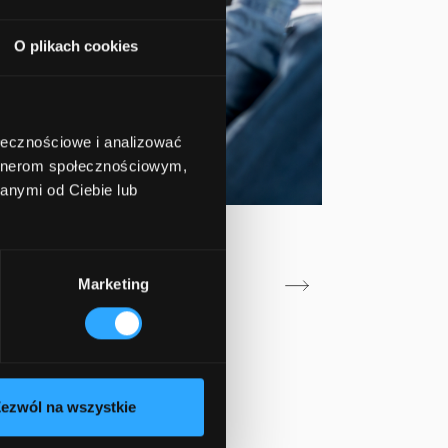
O plikach cookies
ołecznościowe i analizować
artnerom społecznościowym,
anymi od Ciebie lub
custom ERP system
Marketing
ost?
ezwól na wszystkie