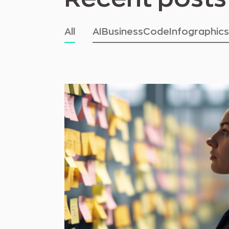
All
AI
Business
Code
Infographics