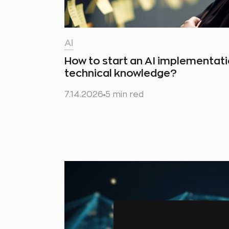
AI
How to start an AI implementat
technical knowledge?
7.14.2026
5 min red