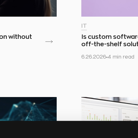
IT
ion without
Is custom softwar
off-the-shelf solu
6.26.2026
4 min read