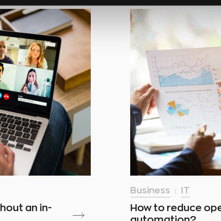
Business
IT
hout an in-
How to reduce ope
automation?