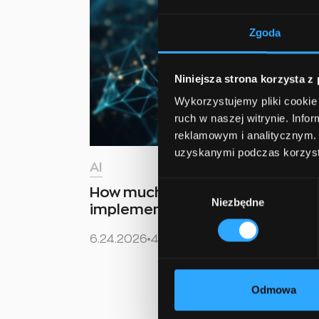
Zgoda
Niniejsza strona korzysta z
Wykorzystujemy pliki cookie 
ruch w naszej witrynie. Inf
reklamowym i analitycznym. 
uzyskanymi podczas korzysta
AI
Wybór
How much data do you need to s
Niezbędne
zgody
implementation?
6.24.2026
4 min read
Odmowa