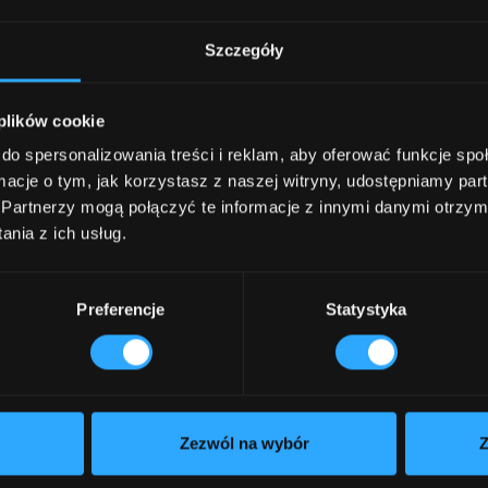
Szczegóły
 plików cookie
do spersonalizowania treści i reklam, aby oferować funkcje sp
ormacje o tym, jak korzystasz z naszej witryny, udostępniamy p
Partnerzy mogą połączyć te informacje z innymi danymi otrzym
nia z ich usług.
IT
tart an AI
How much does a 
Preferencje
Statystyka
implementation c
6.18.2026
4 min read
Zezwól na wybór
Z