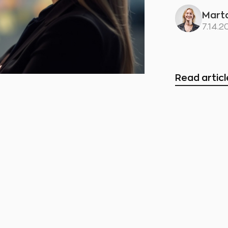
Mart
7.14.
Read articl