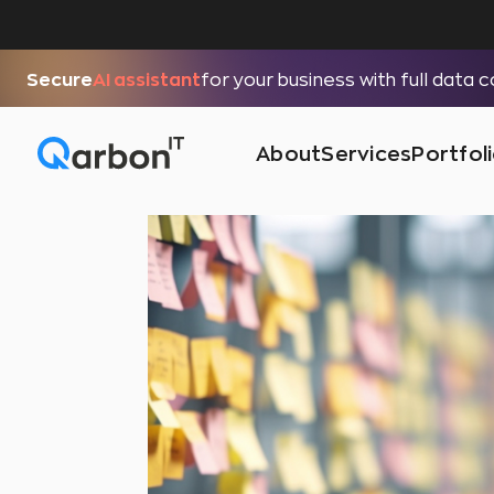
Secure
AI assistant
for your business with full data 
About
Services
Portfol