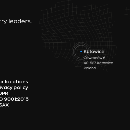
ry leaders.
r locations
ivacy policy
DPR
O 9001:2015
ISAX