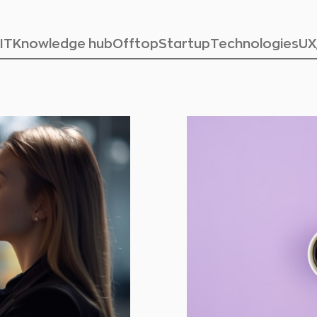
IT
Knowledge hub
Offtop
Startup
Technologies
UX