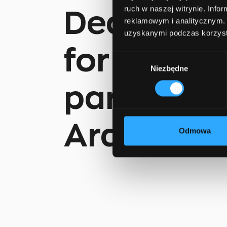
ruch w naszej witrynie. Inf
Dedicated
reklamowym i analitycznym. 
uzyskanymi podczas korzysta
for busine
Wybór
Niezbędne
zgody
partners i
Arabia
Odmowa