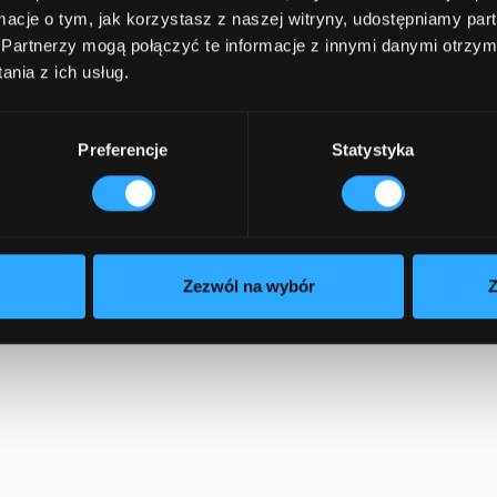
ormacje o tym, jak korzystasz z naszej witryny, udostępniamy p
 IT team
Partnerzy mogą połączyć te informacje z innymi danymi otrzym
nia z ich usług.
ss
Preferencje
Statystyka
n Saudi
Zezwól na wybór
Z