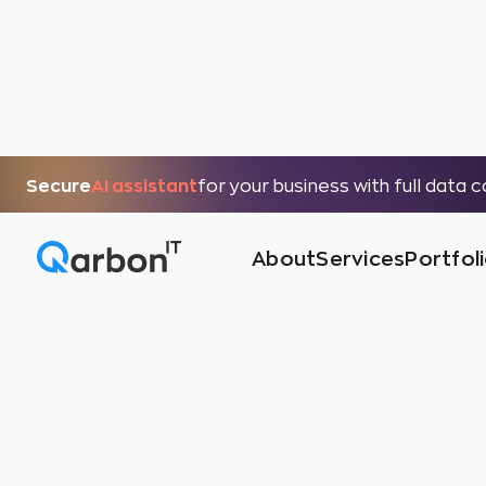
Secure
AI assistant
for your business with full data 
About
Services
Portfol