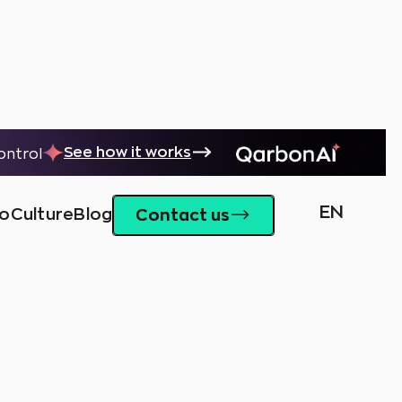
See how it works
control
EN
io
Culture
Blog
Contact us