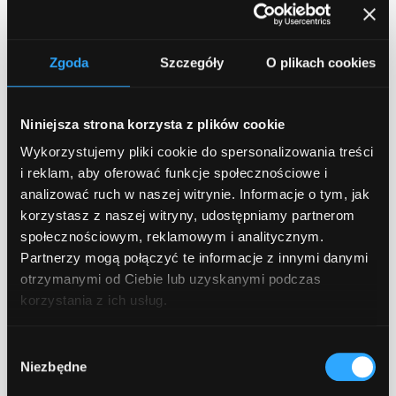
powiadomień. Dzięki user stories wychodzi
to na jaw już na etapie planowania, zanim
ktokolwiek zacznie kodować.
Zgoda
Szczegóły
O plikach cookies
Wspólne tworzenie user stories, np. podczas
warsztatów projektowych, spotkań kickoff
Niniejsza strona korzysta z plików cookie
czy refinementów, pozwala odkryć to, co
Wykorzystujemy pliki cookie do spersonalizowania treści
naprawdę ważne. Czasem okazuje się, że
i reklam, aby oferować funkcje społecznościowe i
funkcjonalność określona jako „must-have”
analizować ruch w naszej witrynie. Informacje o tym, jak
w ogóle nie będzie używana, a coś, o czym
korzystasz z naszej witryny, udostępniamy partnerom
wcześniej nikt nie wspomniał, staje się
społecznościowym, reklamowym i analitycznym.
Partnerzy mogą połączyć te informacje z innymi danymi
ważnym elementem całego systemu.
otrzymanymi od Ciebie lub uzyskanymi podczas
Zamiast budować rozwiązanie na
korzystania z ich usług.
przypuszczeniach, tworzysz je na podstawie
realnych potrzeb użytkowników. To
Wybór
podejście, które procentuje – zarówno dla
Niezbędne
zgody
klienta, jak i dla zespołu.