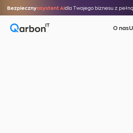
Bezpieczny
asystent AI
dla Twojego biznesu z pełn
O nas
U