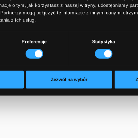
jni
ormacje o tym, jak korzystasz z naszej witryny, udostępniamy p
Partnerzy mogą połączyć te informacje z innymi danymi otrzym
ufania
nia z ich usług.
Przewiń w dół i dowiedz się więcej.
Preferencje
Statystyka
Zezwól na wybór
Z