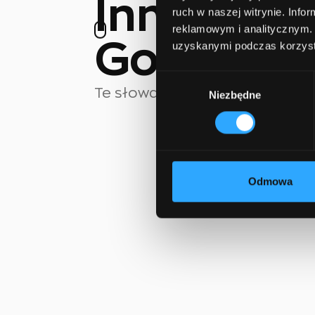
Innowacy
ruch w naszej witrynie. Inf
reklamowym i analitycznym. 
Godni za
uzyskanymi podczas korzysta
Wybór
Te słowa najlepiej nas opisują. 
Niezbędne
zgody
Odmowa