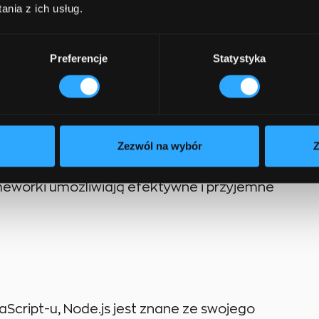
nia z ich usług.
ków programowania i technologii. Oto kilka z
Preferencje
Statystyka
Zezwól na wybór
Z
on jest wszechstronnym językiem
meworki umożliwiają efektywne i przyjemne
cript-u, Node.js jest znane ze swojego