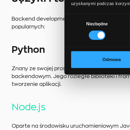
uzyskanymi podczas korzysta
Wybór
Backend development wykorzystuje wiele języ
Niezbędne
zgody
popularnych:
Python
Odmowa
Znany ze swojej prostoty i czytelności, Pyth
backendowym. Jego rozległe biblioteki i fra
tworzenie aplikacji.
Node.js
Oparte na środowisku uruchomieniowym JavaS