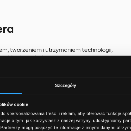
era
em, tworzeniem i utrzymaniem technologii,
b mobilnej. To obejmuje serwery, bazy danych,
dowi aplikacji komunikację z danymi i logiką
ry pozwala na przetwarzanie danych
ę oraz wiele innych funkcji niezbędnych do
Szczegóły
er backendu dba o bezpieczeństwo danych,
 systemu, aby aplikacja mogła obsługiwać
 plików cookie
do spersonalizowania treści i reklam, aby oferować funkcje sp
ormacje o tym, jak korzystasz z naszej witryny, udostępniamy p
backendu
Partnerzy mogą połączyć te informacje z innymi danymi otrzym