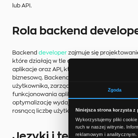
lub API.
Rola backend develop
Backend
developer
zajmuje się projektowani
które działają w tle aplikacji internetowej lu
aplikacje oraz API, które umożliwiają fronten
biznesową. Backend developerpisze kod, któ
użytkownika, zarządzanie sesjami, autoryzacj
Zgoda
funkcjonowania aplikacji. Ponadto, develop
optymalizację wydajności oraz skalowalność
Niniejsza strona korzysta z
rosnącą liczbę użytkowników i zapytań.
Wykorzystujemy pliki cookie 
ruch w naszej witrynie. Inf
Języki i technologie 
reklamowym i analitycznym. 