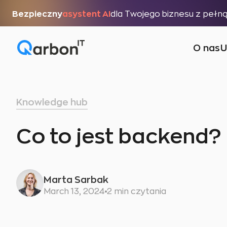
Bezpieczny
asystent AI
dla Twojego biznesu z pełn
O nas
U
Knowledge hub
Co to jest backend?
Marta Sarbak
March 13, 2024
2 min czytania