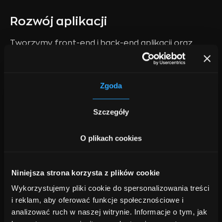
Rozwój aplikacji
Tworzymy front-end i back-end aplikacji oraz
integrujemy ją z systemami zewnętrznymi, aby
zapewnić jej pełną funkcjonalność.
4.
Zgoda
Wdrożenie
Szczegóły
Wdrażamy aplikację na docelowe środowisko
O plikach cookies
produkcyjne, integrujemy ją z systemami
produkcyjnymi i szkolimy Twój zespół, aby mógł
obsługiwać ją w pełni niezależnie.
Niniejsza strona korzysta z plików cookie
Wykorzystujemy pliki cookie do spersonalizowania treści
i reklam, aby oferować funkcje społecznościowe i
analizować ruch w naszej witrynie. Informacje o tym, jak