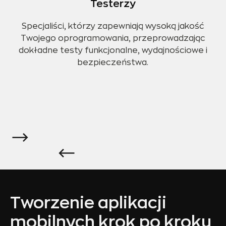
Testerzy
Specjaliści, którzy zapewniają wysoką jakość
Twojego oprogramowania, przeprowadzając
dokładne testy funkcjonalne, wydajnościowe i
bezpieczeństwa.
Slide 2 of 3.
Tworzenie aplikacji
mobilnych krok po kroku