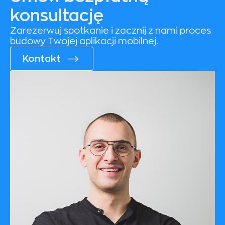
konsultację
Zarezerwuj spotkanie i zacznij z nami proces
budowy Twojej aplikacji mobilnej.
Kontakt