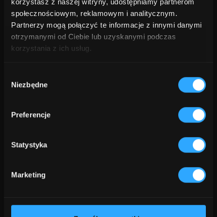
korzystasz z naszej witryny, udostępniamy partnerom
społecznościowym, reklamowym i analitycznym.
Partnerzy mogą połączyć te informacje z innymi danymi
otrzymanymi od Ciebie lub uzyskanymi podczas
Tworzenie aplikacji 
korzystania z ich usług.
mobilnych
Wybór
Niezbędne
zgody
Preferencje
Statystyka
Nasza praca, Twoje korzyści
Marketing
Tworzenie aplikacji mobilnych
to
nasza pasja i specjalność.
Rozumiemy, jak ważne jest, aby