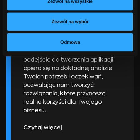
Twoja firma była dostępna dla
Zezwól na wszystkie
klientów na ich urządzeniach
mobilnych. Dzięki dedykowanym
Zezwól na wybór
aplikacjom mobilnym możesz
oferować swoje usługi i produkty
Odmowa
w sposób łatwy i intuicyjny, bez
względu na miejsce i czas. Nasze
podejście do tworzenia aplikacji
opiera się na dokładnej analizie
Twoich potrzeb i oczekiwań,
pozwalając nam tworzyć
rozwiązania, które przynoszą
realne korzyści dla Twojego
biznesu.
Czytaj więcej