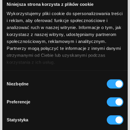
Niniejsza strona korzysta z plików cookie
Wykorzystujemy pliki cookie do spersonalizowania treści
i reklam, aby oferować funkcje społecznościowe i
analizować ruch w naszej witrynie. Informacje o tym, jak
źródło:
korzystasz z naszej witryny, udostępniamy partnerom
QA vs Devs
społecznościowym, reklamowym i analitycznym.
Partnerzy mogą połączyć te informacje z innymi danymi
Quality Assurance w
otrzymanymi od Ciebie lub uzyskanymi podczas
korzystania z ich usług.
ramach outsourcingu
Wybór
Niezbędne
zgody
Outsourcing
usług IT wiąże się nie tylko z
Preferencje
zatrudnieniem zespołu programistów. Jeśli
potrzebujesz rozszerzyć zespół o
Specjalistę/Inżyniera QA, również możesz
Statystyka
skorzystać w tym wypadku z outsourcingu.