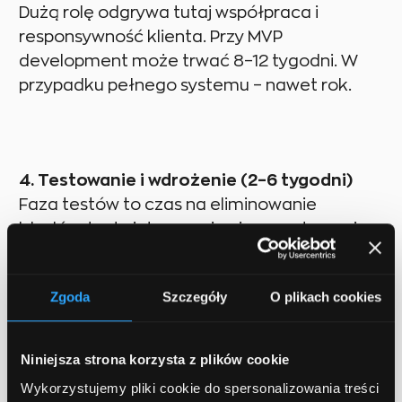
Dużą rolę odgrywa tutaj współpraca i
responsywność klienta. Przy MVP
development może trwać 8–12 tygodni. W
przypadku pełnego systemu – nawet rok.
4. Testowanie i wdrożenie (2–6 tygodni)
Faza testów to czas na eliminowanie
błędów, testy integracyjne i przygotowanie
środowisk produkcyjnych. Im bardziej
złożony system, tym więcej testów
Zgoda
Szczegóły
O plikach cookies
automatycznych i manualnych będzie
potrzebnych.
Niniejsza strona korzysta z plików cookie
Wykorzystujemy pliki cookie do spersonalizowania treści