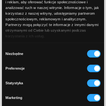
i reklam, aby oferować funkcje społecznościowe i
5. Utrzymanie i rozwój (ciągły proces)
analizować ruch w naszej witrynie. Informacje o tym, jak
Po wdrożeniu rozpoczyna się faza
korzystasz z naszej witryny, udostępniamy partnerom
maintenance, rozwoju i ewolucji produktu –
społecznościowym, reklamowym i analitycznym.
często w trybie długofalowej współpracy z
Partnerzy mogą połączyć te informacje z innymi danymi
partnerem technologicznym.
otrzymanymi od Ciebie lub uzyskanymi podczas
korzystania z ich usług.
Wybór
Niezbędne
zgody
Co wpływa na długość
projektu?
Preferencje
1. Złożoność rozwiązania
– im więcej
Statystyka
integracji, użytkowników, ról czy procesów,
tym więcej czasu potrzebujemy.
Marketing
2. Gotowość klienta do współpracy
–