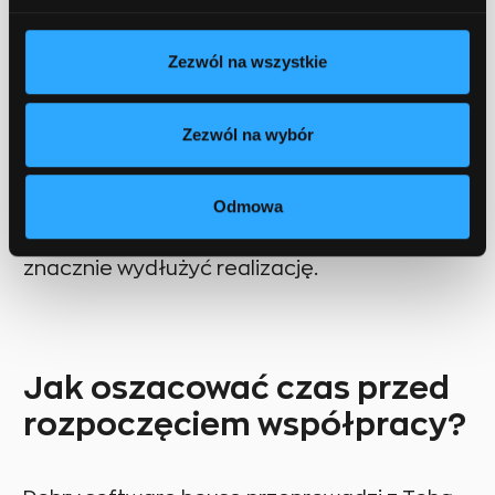
projekty, w których klient angażuje się na
bieżąco, przebiegają szybciej i sprawniej.
Zezwól na wszystkie
3. Technologia i architektura
– czas zależy
też od tego, czy tworzymy rozwiązanie od
Zezwól na wybór
zera, czy integrujemy z istniejącymi
systemami.
Odmowa
4. Zakres zmian w trakcie projektu
–
zmiany po rozpoczęciu developmentu mogą
znacznie wydłużyć realizację.
Jak oszacować czas przed
rozpoczęciem współpracy?