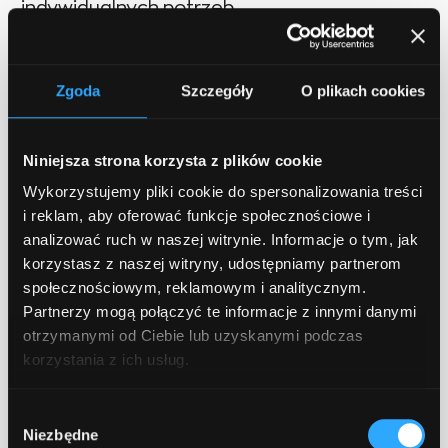
indywidualnych potrzeb.
Podsumowując, wybór odpowiedniej firmy
Zgoda
Szczegóły
O plikach cookies
konsultingowej to klucz do sukcesu
wdrożenia nowych technologii w firmie.
Niniejsza strona korzysta z plików cookie
Warto zwrócić uwagę na doświadczenie i
opinię firmy, zespół pracowników oraz
Wykorzystujemy pliki cookie do spersonalizowania treści
i reklam, aby oferować funkcje społecznościowe i
podejście do klienta. Dzięki temu zespół
analizować ruch w naszej witrynie. Informacje o tym, jak
konsultantów IT będzie mógł pomóc w
korzystasz z naszej witryny, udostępniamy partnerom
dostosowaniu odpowiednich rozwiązań,
społecznościowym, reklamowym i analitycznym.
które pozwolą na efektywną i efektywną
Partnerzy mogą połączyć te informacje z innymi danymi
pracę w dzisiejszym konkurencyjnym rynku.
otrzymanymi od Ciebie lub uzyskanymi podczas
korzystania z ich usług.
Dla kogo jest doradztwo IT i ewentualna
Wybór
digitalizacja biznesu?
Niezbędne
zgody