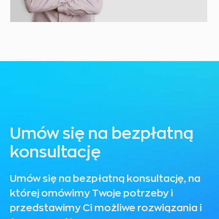
Umów się na bezpłatną
konsultację
Umów się na bezpłatną konsultację, na
której omówimy Twoje potrzeby i
przedstawimy Ci możliwe rozwiązania i