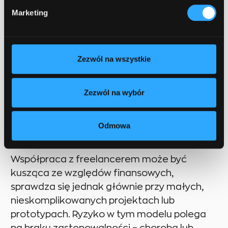
Marketing
Inwestorzy planujący wdrożenie aplikacji
stają często przed dylematem: komu
powierzyć realizację? Rynek oferuje szeroki
Zezwól na wszystkie
wachlarz możliwości, od samodzielnych
freelancerów po duże firmy
Zezwól na wybór
programistyczne (software house'y). Wybór
ten determinuje nie tylko koszt, ale przede
Odmowa
wszystkim bezpieczeństwo projektu i jego
późniejszy rozwój.
Współpraca z freelancerem może być
kusząca ze względów finansowych,
sprawdza się jednak głównie przy małych,
nieskomplikowanych projektach lub
prototypach. Ryzyko w tym modelu polega
na braku zastępowalności – choroba lub