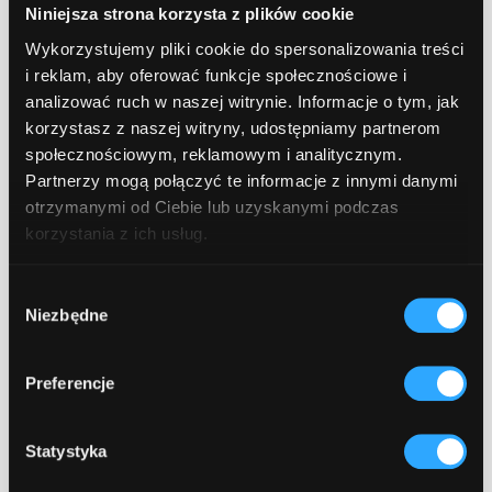
skalowalność systemu.
Niniejsza strona korzysta z plików cookie
Quality Assurance (QA) Specialist –
Wykorzystujemy pliki cookie do spersonalizowania treści
tester, którego zadaniem jest "psucie"
i reklam, aby oferować funkcje społecznościowe i
aplikacji w kontrolowany sposób.
analizować ruch w naszej witrynie. Informacje o tym, jak
Wychwytuje błędy (bugi) i
korzystasz z naszej witryny, udostępniamy partnerom
niedociągnięcia, zanim produkt trafi do
społecznościowym, reklamowym i analitycznym.
użytkowników końcowych.
Partnerzy mogą połączyć te informacje z innymi danymi
otrzymanymi od Ciebie lub uzyskanymi podczas
DevOps Engineer – specjalista od
korzystania z ich usług.
infrastruktury i automatyzacji. Dba o
środowiska serwerowe, procesy CI/CD
Wybór
(ciągłej integracji i wdrażania) oraz
Niezbędne
zgody
stabilność chmury obliczeniowej.
Preferencje
Wybór partnera
technologicznego -
Statystyka
freelancer czy firma?