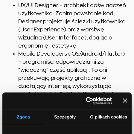
UX/UI Designer – architekt doświadczeń
użytkownika. Zanim powstanie kod,
Designer projektuje ścieżki użytkownika
(User Experience) oraz warstwę
wizualną (User Interface), dbając o
ergonomię i estetykę.
Mobile Developers (iOS/Android/Flutter)
– programiści odpowiedzialni za
"widoczną" część aplikacji. To oni
przekuwają projekty graficzne w
działający interfejs, wykorzystując
języki takie jak Swift, Kotlin czy Dart.
Backend Developers – architekci
niewidocznej infrastruktury. Tworzą API,
Zgoda
Szczegóły
O plikach cookies
bazy danych i logikę po stronie serwera,
zapewniając bezpieczeństwo danych i