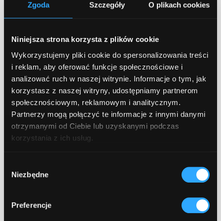
Zgoda
Szczegóły
O plikach cookies
Business
Kiedy zatrudnić dedykowany
Niniejsza strona korzysta z plików cookie
zespół IT?
Wykorzystujemy pliki cookie do spersonalizowania treści
February 16, 2026
5 min czytania
i reklam, aby oferować funkcje społecznościowe i
analizować ruch w naszej witrynie. Informacje o tym, jak
korzystasz z naszej witryny, udostępniamy partnerom
społecznościowym, reklamowym i analitycznym.
Partnerzy mogą połączyć te informacje z innymi danymi
otrzymanymi od Ciebie lub uzyskanymi podczas
korzystania z ich usług.
Wybór
Niezbędne
zgody
Business
Preferencje