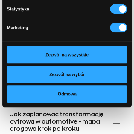
Excel vs dedykowana aplikacja -
5 sygnałów, że czas na zmianę
Statystyka
December 1, 2025
4 min czytania
Marketing
Zezwól na wszystkie
Zezwól na wybór
Odmowa
Business
Jak zaplanować transformację
cyfrową w automotive - mapa
drogowa krok po kroku