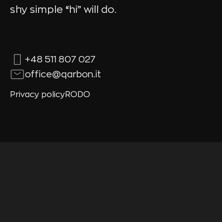
shy simple “hi” will do.
+48 511 807 027
office@qarbon.it
Privacy policy
RODO