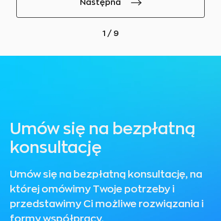
Następna
1 / 9
Umów się na bezpłatną
konsultację
Umów się na bezpłatną konsultację, na
której omówimy Twoje potrzeby i
przedstawimy Ci możliwe rozwiązania i
formy współpracy.