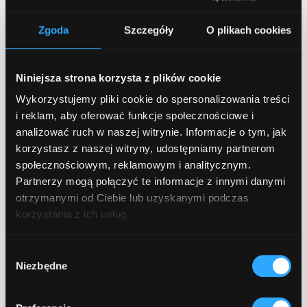
technologiczna przygotowująca ofertę
bierze pod uwagę unikalne zmienne
Zgoda
Szczegóły
O plikach cookies
projektu. Nie istnieje uniwersalny kalkulator,
ale można wyodrębnić stałe elementy,
które zawsze podnoszą cenę wdrożenia.
Niniejsza strona korzysta z plików cookie
Zrozumienie tych czynników pozwala lepiej
Wykorzystujemy pliki cookie do spersonalizowania treści
przygotować się do rozmów z wykonawcą i
i reklam, aby oferować funkcje społecznościowe i
uniknąć niespodzianek na etapie realizacji.
analizować ruch w naszej witrynie. Informacje o tym, jak
korzystasz z naszej witryny, udostępniamy partnerom
Oto kluczowe parametry determinujące
społecznościowym, reklamowym i analitycznym.
wysokość inwestycji w automatyzację AI:
Partnerzy mogą połączyć te informacje z innymi danymi
otrzymanymi od Ciebie lub uzyskanymi podczas
korzystania z ich usług.
model rozliczeń za AI (tokeny vs własny
model) – korzystanie z gotowych API
Wybór
(np. GPT-4) jest tańsze na start, ale
Niezbędne
zgody
droższe przy dużej skali (płatność za
każdy token/słowo). Wytrenowanie i