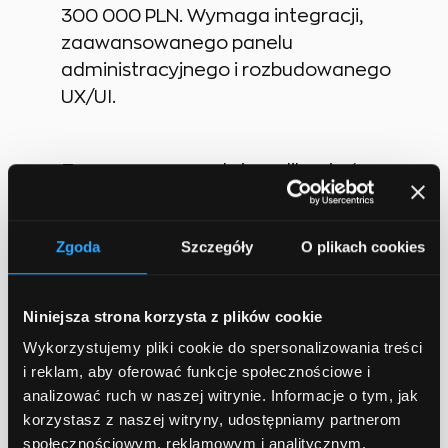
300 000 PLN. Wymaga integracji,
zaawansowanego panelu
administracyjnego i rozbudowanego
UX/UI.
Zaawansowana, duża aplikacja (np.
system ERP, platforma
społecznościowa): od 300 000 do
Zgoda
Szczegóły
O plikach cookies
nawet 500 000 PLN i więcej. To
skomplikowane projekty, często
wymagające wielomiesięcznej pracy
Niniejsza strona korzysta z plików cookie
dużego zespołu. Stworzenie aplikacji
Wykorzystujemy pliki cookie do spersonalizowania treści
mobilnej lub webowej o takiej skali to
i reklam, aby oferować funkcje społecznościowe i
poważna inwestycja, która może jednak
analizować ruch w naszej witrynie. Informacje o tym, jak
przynieść ogromne zyski.
korzystasz z naszej witryny, udostępniamy partnerom
społecznościowym, reklamowym i analitycznym.