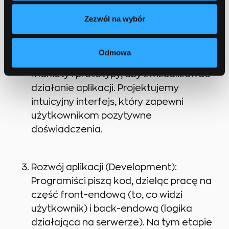
Dobra analiza pozwala uniknąć
Zezwól na wybór
kosztownych błędów w przyszłości.
Odmowa
Projektowanie UX/UI: Tworzymy
makiety i prototypy, aby zwizualizować
działanie aplikacji. Projektujemy
intuicyjny interfejs, który zapewni
użytkownikom pozytywne
doświadczenia.
Rozwój aplikacji (Development):
Programiści piszą kod, dzieląc pracę na
część front-endową (to, co widzi
użytkownik) i back-endową (logika
działająca na serwerze). Na tym etapie