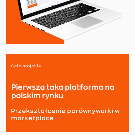
Cele projektu
Pierwsza taka platforma na 
polskim rynku
Przekształcenie porównywarki w 
marketplace