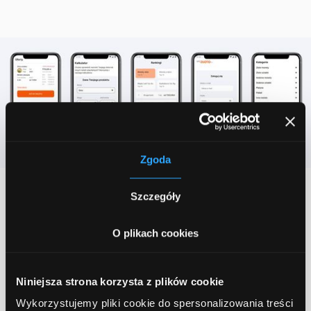
Zgoda
Szczegóły
Wyzwania
O plikach cookies
Sporym wyzwaniem dla naszego zespołu
programistów było zintegrowanie danych
dotyczących cen złota pochodzących z wielu
Niniejsza strona korzysta z plików cookie
źródeł. Kluczowa była poprawność
aktualizowanych danych. Dlatego też etap
Wykorzystujemy pliki cookie do spersonalizowania treści