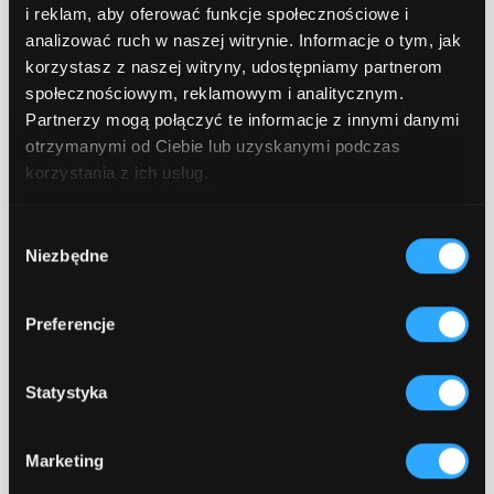
testów automatycznych zajął sporą ilość czasu.
i reklam, aby oferować funkcje społecznościowe i
analizować ruch w naszej witrynie. Informacje o tym, jak
korzystasz z naszej witryny, udostępniamy partnerom
społecznościowym, reklamowym i analitycznym.
Partnerzy mogą połączyć te informacje z innymi danymi
otrzymanymi od Ciebie lub uzyskanymi podczas
korzystania z ich usług.
Wybór
Niezbędne
zgody
Preferencje
Statystyka
Marketing