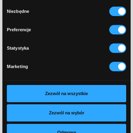
Wybór
Startup
Niezbędne
zgody
How to build a perfect website
for a startup to skyrocket
Preferencje
growth
February 14, 2023
10 min read
Statystyka
Marketing
Zezwól na wszystkie
Startup
Zezwól na wybór
Startup - which companies to
cooperate with?
Odmowa