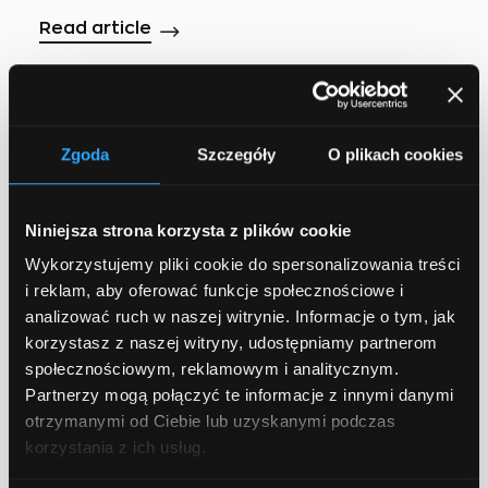
Read article
Zgoda
Szczegóły
O plikach cookies
More posts
Niniejsza strona korzysta z plików cookie
Wykorzystujemy pliki cookie do spersonalizowania treści
All
AI
Business
Code
Infographics
IT
Knowle
i reklam, aby oferować funkcje społecznościowe i
analizować ruch w naszej witrynie. Informacje o tym, jak
korzystasz z naszej witryny, udostępniamy partnerom
społecznościowym, reklamowym i analitycznym.
Partnerzy mogą połączyć te informacje z innymi danymi
otrzymanymi od Ciebie lub uzyskanymi podczas
korzystania z ich usług.