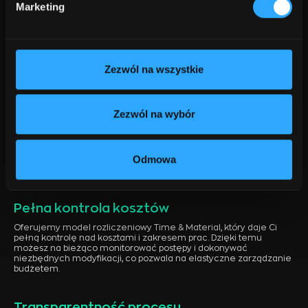
Marketing
elastyczność i pełna
transparentność współpracy
Zezwól na wszystkie
Elastyczność współpracy
Zezwól na wybór
Jeśli chodzi o firmy programistyczne Rzeszów, wyróżniamy się
elastycznym podejściem do współpracy oraz pełną
transparentnością na każdym etapie realizacji projektu.
Rozumiemy, że każdy biznes ma inne potrzeby i wymagania,
Odmowa
dlatego dostosowujemy nasz model działania do specyfiki Twojej
firmy.
Pełna kontrola kosztów
Oferujemy model rozliczeniowy Time & Material, który daje Ci
pełną kontrolę nad kosztami i zakresem prac. Dzięki temu
możesz na bieżąco monitorować postępy i dokonywać
niezbędnych modyfikacji, co pozwala na elastyczne zarządzanie
budżetem.
Transparentność procesu